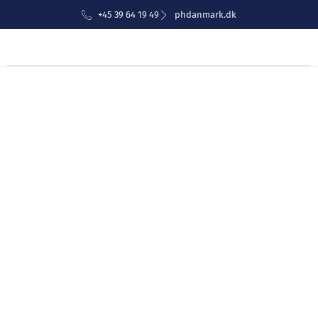
+45 39 64 19 49
phdanmark.dk