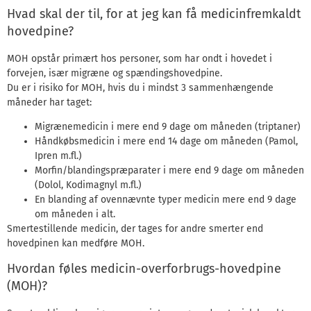
Hvad skal der til, for at jeg kan få medicinfremkaldt
hovedpine?
MOH opstår primært hos personer, som har ondt i hovedet i
forvejen, især migræne og spændingshovedpine.
Du er i risiko for MOH, hvis du i mindst 3 sammenhængende
måneder har taget:
Migrænemedicin i mere end 9 dage om måneden (triptaner)
Håndkøbsmedicin i mere end 14 dage om måneden (Pamol,
Ipren m.fl.)
Morfin/blandingspræparater i mere end 9 dage om måneden
(Dolol, Kodimagnyl m.fl.)
En blanding af ovennævnte typer medicin mere end 9 dage
om måneden i alt.
Smertestillende medicin, der tages for andre smerter end
hovedpinen kan medføre MOH.
Hvordan føles medicin-overforbrugs-hovedpine
(MOH)?