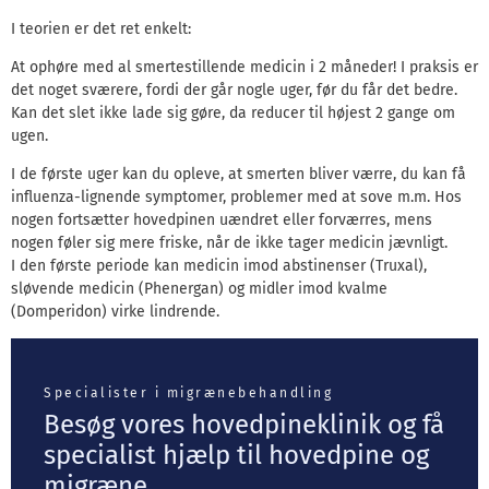
I teorien er det ret enkelt:
At ophøre med al smertestillende medicin i 2 måneder! I praksis er
det noget sværere, fordi der går nogle uger, før du får det bedre.
Kan det slet ikke lade sig gøre, da reducer til højest 2 gange om
ugen.
I de første uger kan du opleve, at smerten bliver værre, du kan få
influenza-lignende symptomer, problemer med at sove m.m. Hos
nogen fortsætter hovedpinen uændret eller forværres, mens
nogen føler sig mere friske, når de ikke tager medicin jævnligt.
I den første periode kan medicin imod abstinenser (Truxal),
sløvende medicin (Phenergan) og midler imod kvalme
(Domperidon) virke lindrende.
Specialister i migrænebehandling
Besøg vores hovedpineklinik og få
specialist hjælp til hovedpine og
migræne