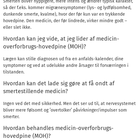
Smerten bliver hyppigere, mere intens og ændrer typisk karakter,
så der f.eks. kommer migrænesymptomer (lys- og lydfølsomhed,
dunkende smerte, kvalme), hvor der før kun var en trykkende
hovedpine. Den medicin, der før lindrede, virker mindre godt –
eller slet ikke.
Hvordan kan jeg vide, at jeg lider af medicin-
overforbrugs-hovedpine (MOH)?
Lægen kan stille diagnosen ud fra en anfalds-kalender, dine
symptomer og ved at udelukke andre årsager til forværringen i
tilstanden.
Hvordan kan det lade sig gøre at få ondt af
smertestillende medicin?
Ingen ved det med sikkerhed. Men det ser ud til, at nervesystemet
bliver mere følsomt og ’overtolker’ påvirkninger/impulser som
smerter.
Hvordan behandles medicin-overforbrugs-
hovedpine (MOH)?