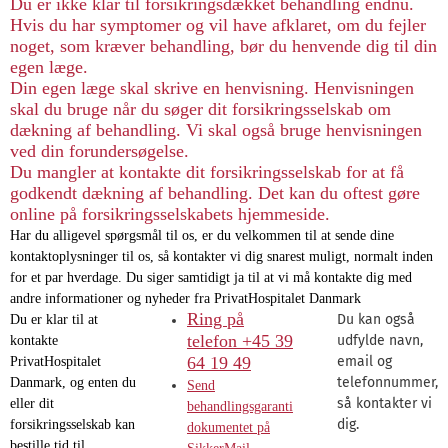
Du er ikke klar til forsikringsdækket behandling endnu.
Hvis du har symptomer og vil have afklaret, om du fejler
noget, som kræver behandling, bør du henvende dig til din
egen læge.
Din egen læge skal skrive en henvisning. Henvisningen
skal du bruge når du søger dit forsikringsselskab om
dækning af behandling. Vi skal også bruge henvisningen
ved din forundersøgelse.
Du mangler at kontakte dit forsikringsselskab for at få
godkendt dækning af behandling. Det kan du oftest gøre
online på forsikringsselskabets hjemmeside.
Har du alligevel spørgsmål til os, er du velkommen til at sende dine
kontaktoplysninger til os, så kontakter vi dig snarest muligt, normalt inden
for et par hverdage. Du siger samtidigt ja til at vi må kontakte dig med
andre informationer og nyheder fra PrivatHospitalet Danmark
Ring på
Du kan også
Du er klar til at
telefon +45 39
udfylde navn,
kontakte
64 19 49
email og
PrivatHospitalet
telefonnummer,
Danmark, og enten du
Send
så kontakter vi
eller dit
behandlingsgaranti
dig.
forsikringsselskab kan
dokumentet på
bestille tid til