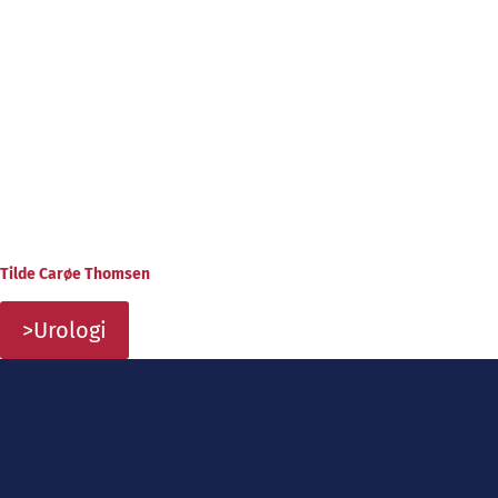
Tilde Carøe Thomsen
>Urologi