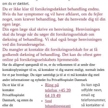
om du er dækket.
Du er ikke klar til forsikringsdækket behandling endnu.
Hvis du har symptomer og vil have afklaret, om du fejler
noget, som kræver behandling, bør du henvende dig til din
egen læge.
Din egen læge skal skrive en henvisning. Henvisningen
skal du bruge når du søger dit forsikringsselskab om
dækning af behandling. Vi skal også bruge henvisningen
ved din forundersøgelse.
Du mangler at kontakte dit forsikringsselskab for at få
godkendt dækning af behandling. Det kan du oftest gøre
online på forsikringsselskabets hjemmeside.
Har du alligevel spørgsmål til os, er du velkommen til at sende dine
kontaktoplysninger til os, så kontakter vi dig snarest muligt, normalt inden
for et par hverdage. Du siger samtidigt ja til at vi må kontakte dig med
andre informationer og nyheder fra PrivatHospitalet Danmark
Ring på
Du kan også
Du er klar til at
telefon +45 39
udfylde navn,
kontakte
64 19 49
email og
PrivatHospitalet
telefonnummer,
Danmark, og enten du
Send
så kontakter vi
eller dit
behandlingsgaranti