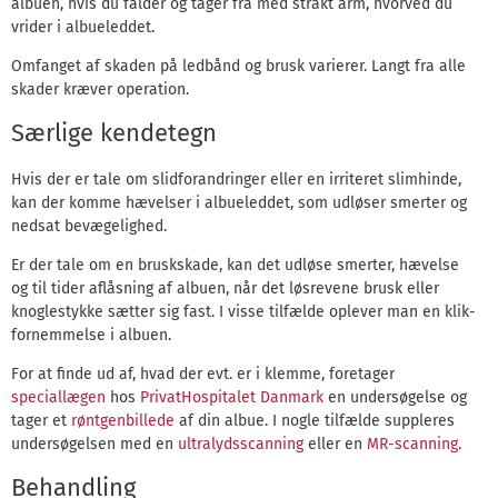
albuen, hvis du falder og tager fra med strakt arm, hvorved du
vrider i albueleddet.
Omfanget af skaden på ledbånd og brusk varierer. Langt fra alle
skader kræver operation.
Særlige kendetegn
Hvis der er tale om slidforandringer eller en irriteret slimhinde,
kan der komme hævelser i albueleddet, som udløser smerter og
nedsat bevægelighed.
Er der tale om en bruskskade, kan det udløse smerter, hævelse
og til tider aflåsning af albuen, når det løsrevene brusk eller
knoglestykke sætter sig fast. I visse tilfælde oplever man en klik-
fornemmelse i albuen.
For at finde ud af, hvad der evt. er i klemme, foretager
speciallægen
hos
PrivatHospitalet Danmark
en undersøgelse og
tager et
røntgenbillede
af din albue. I nogle tilfælde suppleres
undersøgelsen med en
ultralydsscanning
eller en
MR-scanning.
Behandling