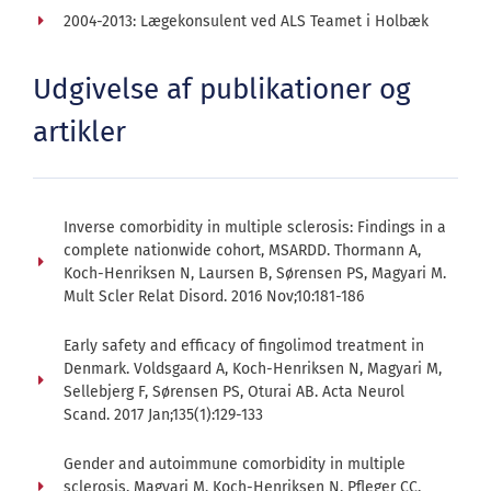
2004-2013: Lægekonsulent ved ALS Teamet i Holbæk
Udgivelse af publikationer og
artikler
Inverse comorbidity in multiple sclerosis: Findings in a
complete nationwide cohort, MSARDD. Thormann A,
Koch-Henriksen N, Laursen B, Sørensen PS, Magyari M.
Mult Scler Relat Disord. 2016 Nov;10:181-186
Early safety and efficacy of fingolimod treatment in
Denmark. Voldsgaard A, Koch-Henriksen N, Magyari M,
Sellebjerg F, Sørensen PS, Oturai AB. Acta Neurol
Scand. 2017 Jan;135(1):129-133
Gender and autoimmune comorbidity in multiple
sclerosis. Magyari M, Koch-Henriksen N, Pfleger CC,