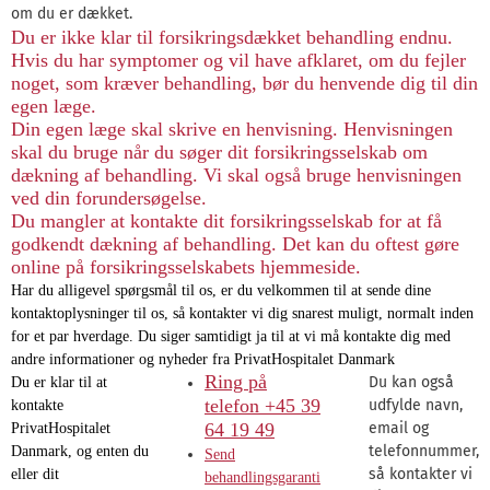
om du er dækket.
Du er ikke klar til forsikringsdækket behandling endnu.
Hvis du har symptomer og vil have afklaret, om du fejler
noget, som kræver behandling, bør du henvende dig til din
egen læge.
Din egen læge skal skrive en henvisning. Henvisningen
skal du bruge når du søger dit forsikringsselskab om
dækning af behandling. Vi skal også bruge henvisningen
ved din forundersøgelse.
Du mangler at kontakte dit forsikringsselskab for at få
godkendt dækning af behandling. Det kan du oftest gøre
online på forsikringsselskabets hjemmeside.
Har du alligevel spørgsmål til os, er du velkommen til at sende dine
kontaktoplysninger til os, så kontakter vi dig snarest muligt, normalt inden
for et par hverdage. Du siger samtidigt ja til at vi må kontakte dig med
andre informationer og nyheder fra PrivatHospitalet Danmark
Ring på
Du kan også
Du er klar til at
telefon +45 39
udfylde navn,
kontakte
64 19 49
email og
PrivatHospitalet
telefonnummer,
Danmark, og enten du
Send
så kontakter vi
eller dit
behandlingsgaranti