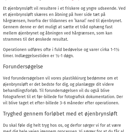
Et øjenbrynsløft vil resultere i et friskere og yngre udseende. Ved
et øjenbrynsløft skæres en åbning på hver side tæt på
hårgrænsen, hvorfra der tildannes en ’kanal’ ned til øjenbrynet.
Gennem denne er det muligt at sætte et tråd ophæng fast
mellem øjenbrynet og åbningen ved hårgrænsen, som kan
strammes til det ønskede resultat.
Operationen udføres ofte i fuld bedøvelse og varer cirka 1-1½
timer. Indlæggelsestiden er ½-1 døgn.
Forundersøgelse
Ved forundersøgelsen vil vores plastikkirurg bedømme om et
øjenbrynsløft er det bedste for dig, og planlægge dit videre
behandlingsforløb. Til forundersøgelsen vil du også blive
fotograferet til et før-billede for fotografisk dokumentation. Der
vil blive taget et efter-billede 3-6 måneder efter operationen.
Tryghed gennem forløbet med et øjenbrynsløft
Du skal føle dig helt tryg hos os, og derfor sørger vi for at være
med dig hele vejen igennem processen. Vi sørger for at du får al