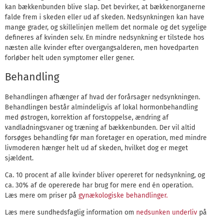
kan bækkenbunden blive slap. Det bevirker, at bækkenorganerne
falde frem i skeden eller ud af skeden. Nedsynkningen kan have
mange grader, og skillelinjen mellem det normale og det sygelige
defineres af kvinden selv. En mindre nedsynkning er tilstede hos
næsten alle kvinder efter overgangsalderen, men hovedparten
forløber helt uden symptomer eller gener.
Behandling
Behandlingen afhænger af hvad der forårsager nedsynkningen.
Behandlingen består almindeligvis af lokal hormonbehandling
med østrogen, korrektion af forstoppelse, ændring af
vandladningsvaner og træning af bækkenbunden. Der vil altid
forsøges behandling før man foretager en operation, med mindre
livmoderen hænger helt ud af skeden, hvilket dog er meget
sjældent.
Ca. 10 procent af alle kvinder bliver opereret for nedsynkning, og
ca. 30% af de opererede har brug for mere end én operation.
Læs mere om priser på
gynækologiske behandlinger.
Læs mere sundhedsfaglig information om
nedsunken underliv
på