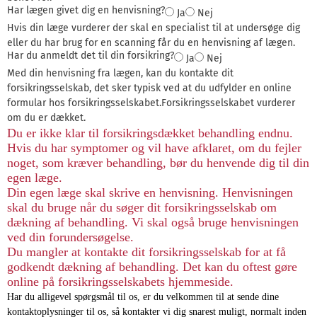
Har lægen givet dig en henvisning?
Ja
Nej
Hvis din læge vurderer der skal en specialist til at undersøge dig
eller du har brug for en scanning får du en henvisning af lægen.
Har du anmeldt det til din forsikring?
Ja
Nej
Med din henvisning fra lægen, kan du kontakte dit
forsikringsselskab, det sker typisk ved at du udfylder en online
formular hos forsikringsselskabet.Forsikringsselskabet vurderer
om du er dækket.
Du er ikke klar til forsikringsdækket behandling endnu.
Hvis du har symptomer og vil have afklaret, om du fejler
noget, som kræver behandling, bør du henvende dig til din
egen læge.
Din egen læge skal skrive en henvisning. Henvisningen
skal du bruge når du søger dit forsikringsselskab om
dækning af behandling. Vi skal også bruge henvisningen
ved din forundersøgelse.
Du mangler at kontakte dit forsikringsselskab for at få
godkendt dækning af behandling. Det kan du oftest gøre
online på forsikringsselskabets hjemmeside.
Har du alligevel spørgsmål til os, er du velkommen til at sende dine
kontaktoplysninger til os, så kontakter vi dig snarest muligt, normalt inden