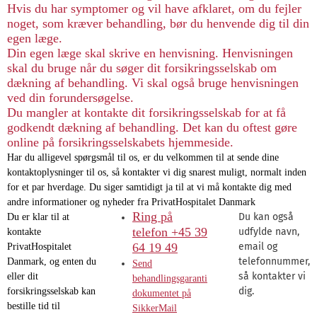
Hvis du har symptomer og vil have afklaret, om du fejler
noget, som kræver behandling, bør du henvende dig til din
egen læge.
Din egen læge skal skrive en henvisning. Henvisningen
skal du bruge når du søger dit forsikringsselskab om
dækning af behandling. Vi skal også bruge henvisningen
ved din forundersøgelse.
Du mangler at kontakte dit forsikringsselskab for at få
godkendt dækning af behandling. Det kan du oftest gøre
online på forsikringsselskabets hjemmeside.
Har du alligevel spørgsmål til os, er du velkommen til at sende dine
kontaktoplysninger til os, så kontakter vi dig snarest muligt, normalt inden
for et par hverdage. Du siger samtidigt ja til at vi må kontakte dig med
andre informationer og nyheder fra PrivatHospitalet Danmark
Ring på
Du kan også
Du er klar til at
telefon +45 39
udfylde navn,
kontakte
64 19 49
email og
PrivatHospitalet
telefonnummer,
Danmark, og enten du
Send
så kontakter vi
eller dit
behandlingsgaranti
dig.
forsikringsselskab kan
dokumentet på
bestille tid til
SikkerMail