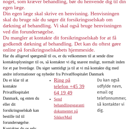
noget, som kræver behandling, bør du henvende dig til din
egen læge.
Din egen læge skal skrive en henvisning. Henvisningen
skal du bruge når du søger dit forsikringsselskab om
dækning af behandling. Vi skal også bruge henvisningen
ved din forundersøgelse.
Du mangler at kontakte dit forsikringsselskab for at få
godkendt dækning af behandling. Det kan du oftest gøre
online på forsikringsselskabets hjemmeside.
Har du alligevel spørgsmål til os, er du velkommen til at sende dine
kontaktoplysninger til os, så kontakter vi dig snarest muligt, normalt inden
for et par hverdage. Du siger samtidigt ja til at vi må kontakte dig med
andre informationer og nyheder fra PrivatHospitalet Danmark
Ring på
Du kan også
Du er klar til at
telefon +45 39
udfylde navn,
kontakte
64 19 49
email og
PrivatHospitalet
telefonnummer,
Danmark, og enten du
Send
så kontakter vi
eller dit
behandlingsgaranti
dig.
forsikringsselskab kan
dokumentet på
bestille tid til
SikkerMail
forundersøgelse.
Kontakter du os selv