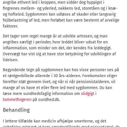
angribe ethvert led i kroppen, men sidder dog hyppigst i
fingrenes mellem- og yderled, nakkens led, storetåen og i knæ-
og hofteled. Sygdommen kan udløses af skader eller langvarig
fejlbelastning af led, men forløbet kan være bestemt af arvelige
faktorer.
Det tager som regel mange år at udvikle artrosen, og man
angribes særligt i perioder, hvor leddet bliver udsat for en
inflammation, som minder om det, der kendes fra leddegigt.
Overvægt har vist sig at have stor betydning for udviklingen af
lidelsen.
Begyndende tegn på sygdommen kan hos visse personer ses på
et røntgenbillede allerede i 30 års-alderen. Forekomsten stiger
herefter støt gennem livet, og når vi når pensionistalderen, vil
mange af os have et eller flere led med sygdommen. Du kan
læse mere sundhedsfaglig information om
slidgigt i
tommelfingeren
på sundhed.dk.
Behandling
I lettere tilfælde kan medicin afhjælpe smerterne, og det