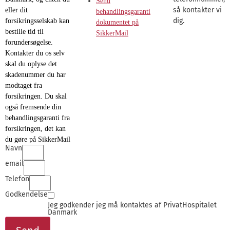
Send
så kontakter vi
eller dit
behandlingsgaranti
dig.
forsikringsselskab kan
dokumentet på
bestille tid til
SikkerMail
forundersøgelse.
Kontakter du os selv
skal du oplyse det
skadenummer du har
modtaget fra
forsikringen. Du skal
også fremsende din
behandlingsgaranti fra
forsikringen, det kan
du gøre på SikkerMail
Navn
email
Telefon
Godkendelse
Jeg godkender jeg må kontaktes af PrivatHospitalet
Danmark