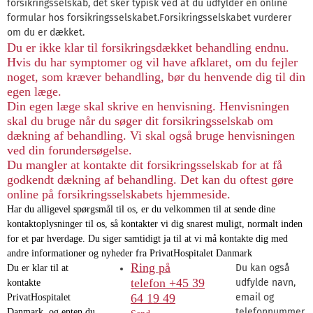
forsikringsselskab, det sker typisk ved at du udfylder en online
formular hos forsikringsselskabet.Forsikringsselskabet vurderer
om du er dækket.
Du er ikke klar til forsikringsdækket behandling endnu.
Hvis du har symptomer og vil have afklaret, om du fejler
noget, som kræver behandling, bør du henvende dig til din
egen læge.
Din egen læge skal skrive en henvisning. Henvisningen
skal du bruge når du søger dit forsikringsselskab om
dækning af behandling. Vi skal også bruge henvisningen
ved din forundersøgelse.
Du mangler at kontakte dit forsikringsselskab for at få
godkendt dækning af behandling. Det kan du oftest gøre
online på forsikringsselskabets hjemmeside.
Har du alligevel spørgsmål til os, er du velkommen til at sende dine
kontaktoplysninger til os, så kontakter vi dig snarest muligt, normalt inden
for et par hverdage. Du siger samtidigt ja til at vi må kontakte dig med
andre informationer og nyheder fra PrivatHospitalet Danmark
Ring på
Du kan også
Du er klar til at
telefon +45 39
udfylde navn,
kontakte
64 19 49
email og
PrivatHospitalet
telefonnummer,
Danmark, og enten du